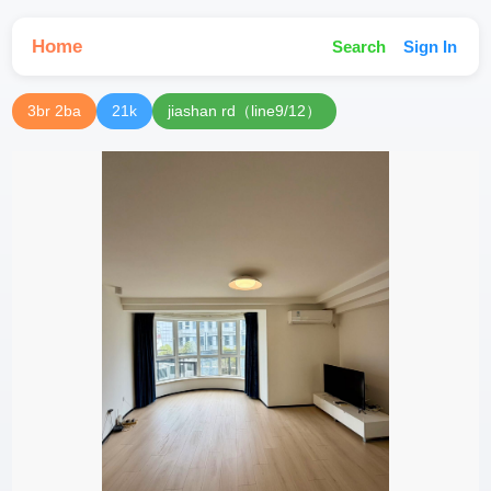
Home
Search
Sign In
3br 2ba
21k
jiashan rd（line9/12）