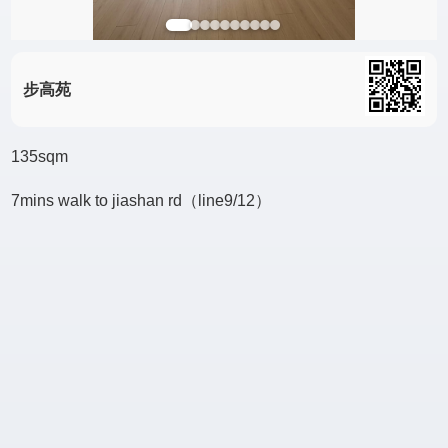
步高苑
135sqm
7mins walk to jiashan rd（line9/12）