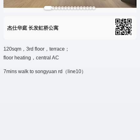
杰仕华庭 长发虹桥公寓
120sqm，3rd floor，terrace；
floor heating，central AC
7mins walk to songyuan rd（line10）