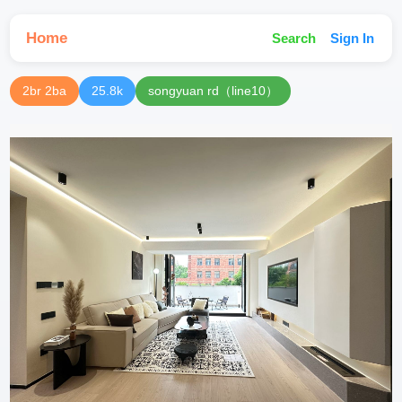
Home
Search
Sign In
2br 2ba
25.8k
songyuan rd（line10）