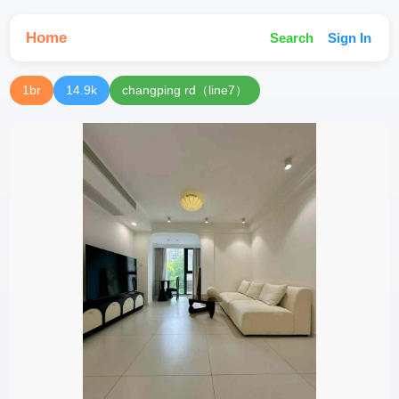
Home
Search
Sign In
1br
14.9k
changping rd（line7）