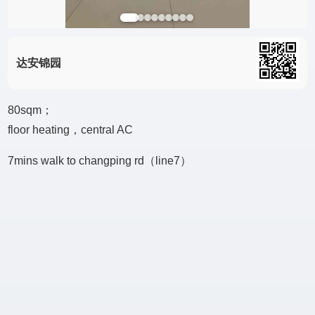
达安锦园
80sqm；
floor heating，central AC
7mins walk to changping rd（line7）