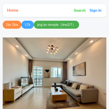
Home
Search
Sign In
2br 2ba
17k
jing’an temple（line2/7）