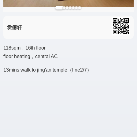
爱俪轩
118sqm，16th floor；
floor heating，central AC
13mins walk to jing'an temple（line2/7）