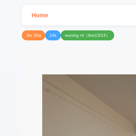
Home
3br 2ba
24k
wuning rd（line13/14）