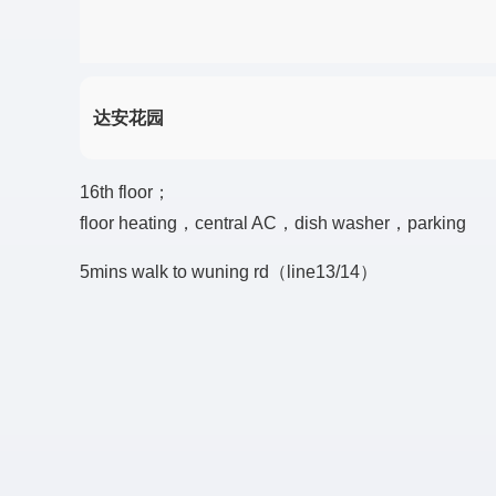
达安花园
16th floor；
floor heating，central AC，dish washer，parking
5mins walk to wuning rd（line13/14）