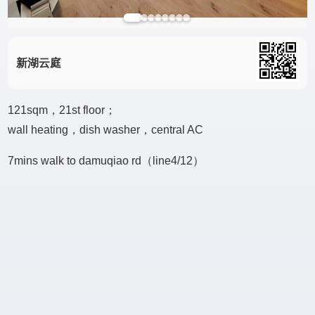
新湖云庭
121sqm，21st floor；
wall heating，dish washer，central AC
7mins walk to damuqiao rd（line4/12）