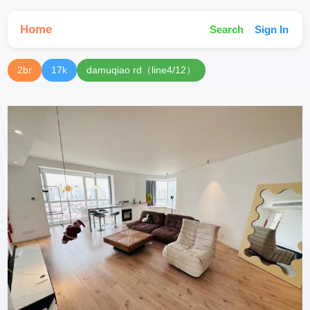
Home
Search
Sign In
2br
17k
damuqiao rd（line4/12）