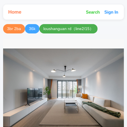
Home
Search
Sign In
3br 2ba
36k
loushanguan rd（line2/15）