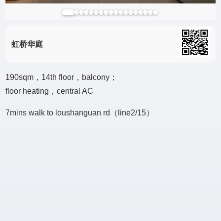
虹桥华庭
190sqm，14th floor，balcony；
floor heating，central AC
7mins walk to loushanguan rd（line2/15）