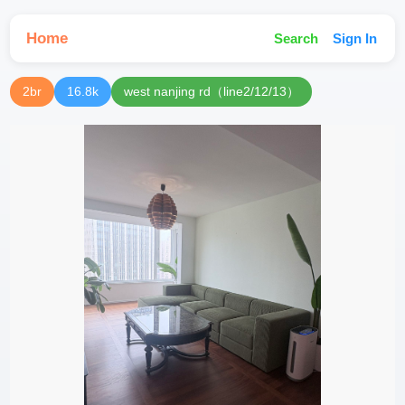
Home
Search
Sign In
2br
16.8k
west nanjing rd（line2/12/13）