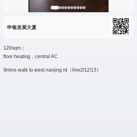
申银发展大厦
120sqm；
floor heating，central AC
9mins walk to west nanjing rd（line2/12/13）