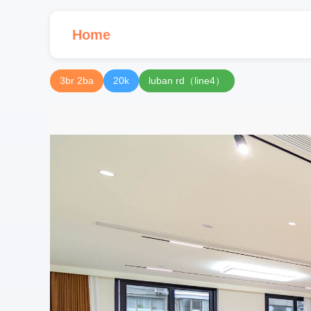
Home
3br 2ba
20k
luban rd（line4）