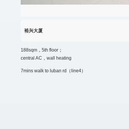
裕兴大厦
188sqm，5th floor；
central AC，wall heating
7mins walk to luban rd（line4）