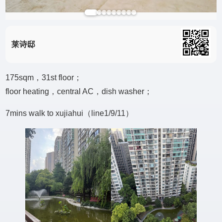
莱诗邸
175sqm，31st floor；
floor heating，central AC，dish washer；
7mins walk to xujiahui（line1/9/11）