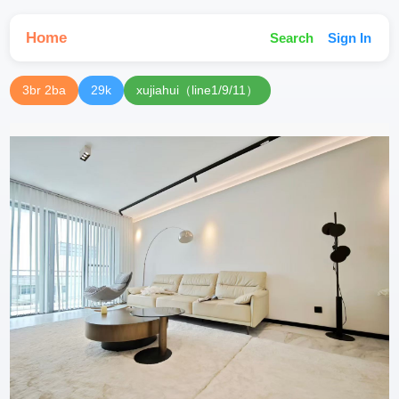
Home
Search
Sign In
3br 2ba
29k
xujiahui（line1/9/11）