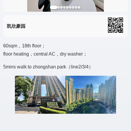
凯欣豪园
60sqm，18th floor；
floor heating，central AC，dry washer；
5mins walk to zhongshan park（line2/3/4）