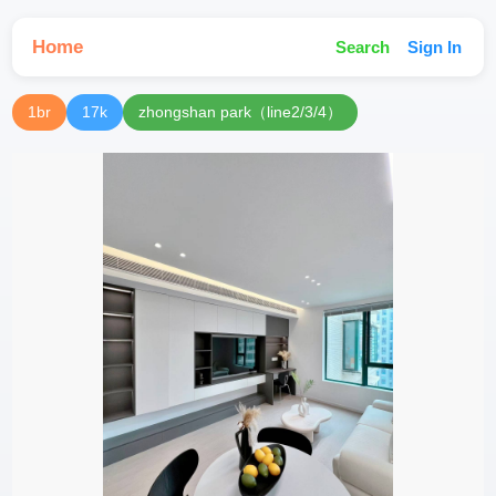
Home
Search
Sign In
1br
17k
zhongshan park（line2/3/4）