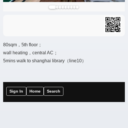
80sqm，5th floor；
wall heating，central AC；
5mins walk to shanghai library（line10）
Sign In
Home
Search