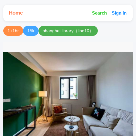
Home
Search
Sign In
1+1br
15k
shanghai library（line10）