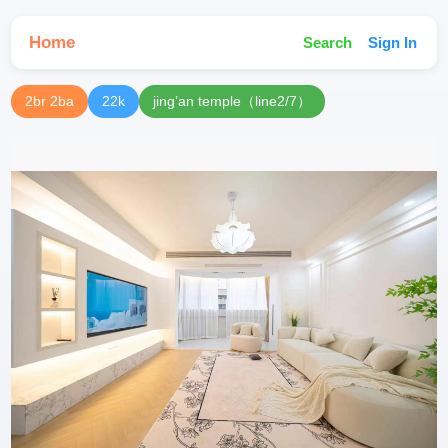
Home
Search
Sign In
2br 2ba
22k
jing’an temple（line2/7）