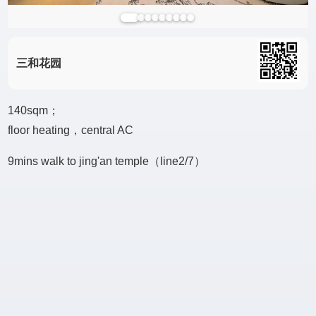
三和花园
140sqm；
floor heating，central AC
9mins walk to jing'an temple（line2/7）