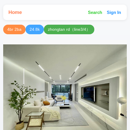
Home
Search
Sign In
4br 2ba
24.8k
zhongtan rd（line3/4）