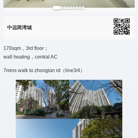
中远两湾城
170sqm，3rd floor；
wall heating，central AC
7mins walk to zhongtan rd（line3/4）