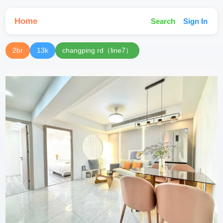
Home
Search
Sign In
2br
13k
changping rd（line7）