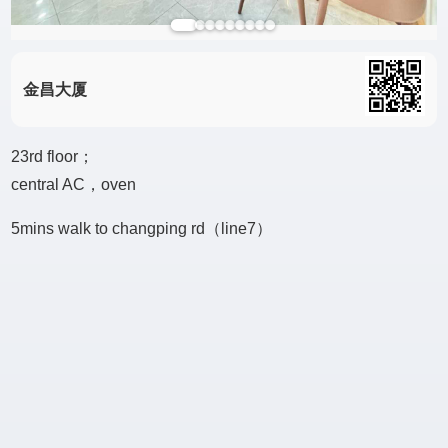
金昌大厦
23rd floor；
central AC，oven
5mins walk to changping rd（line7）