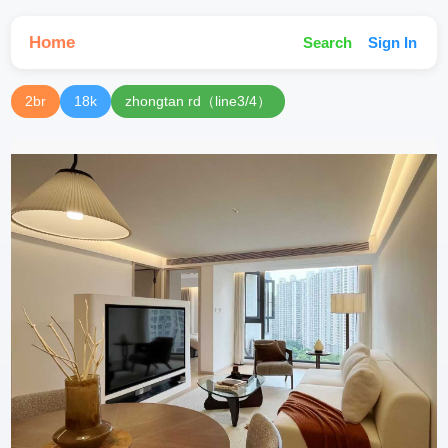
Home
Search
Sign In
2br
18k
zhongtan rd（line3/4）