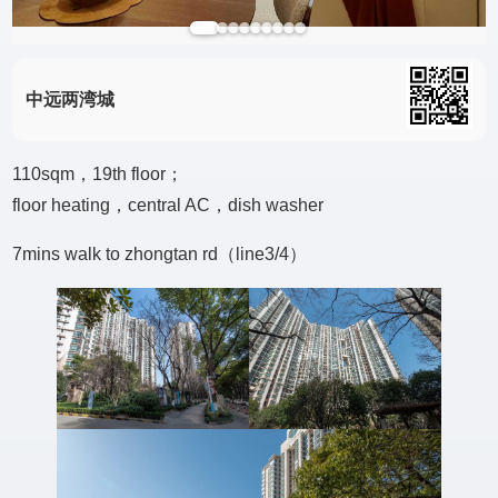
中远两湾城
110sqm，19th floor；
floor heating，central AC，dish washer
7mins walk to zhongtan rd（line3/4）