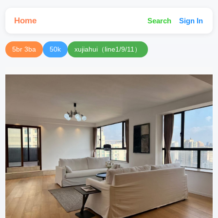
Home
Search
Sign In
5br 3ba
50k
xujiahui（line1/9/11）