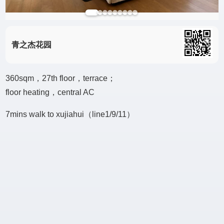
青之杰花园
360sqm，27th floor，terrace；
floor heating，central AC
7mins walk to xujiahui（line1/9/11）