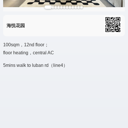
海悦花园
100sqm，12nd floor；
floor heating，central AC
5mins walk to luban rd（line4）