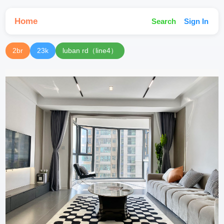
Home
Search
Sign In
2br
23k
luban rd（line4）